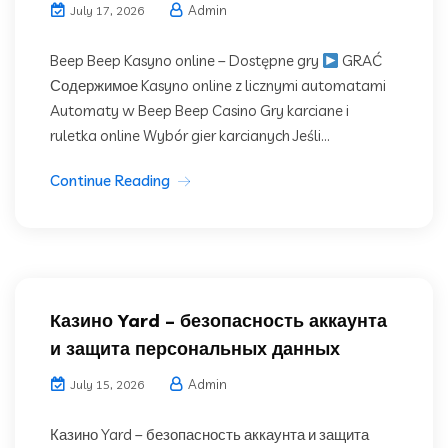
Admin
July 17, 2026
Beep Beep Kasyno online – Dostępne gry
GRAĆ
Содержимое Kasyno online z licznymi automatami
Automaty w Beep Beep Casino Gry karciane i
ruletka online Wybór gier karcianych Jeśli...
Continue Reading
Казино Yard – безопасность аккаунта
и защита персональных данных
Admin
July 15, 2026
Казино Yard – безопасность аккаунта и защита