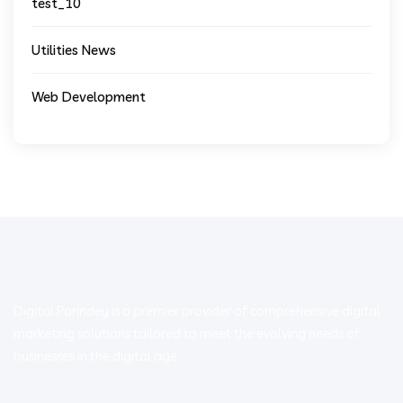
test_10
Utilities News
Web Development
Digital Parindey is a premier provider of comprehensive digital
marketing solutions tailored to meet the evolving needs of
businesses in the digital age