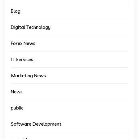
Blog
Digital Technology
Forex News
IT Services
Marketing News
News
public
Software Development