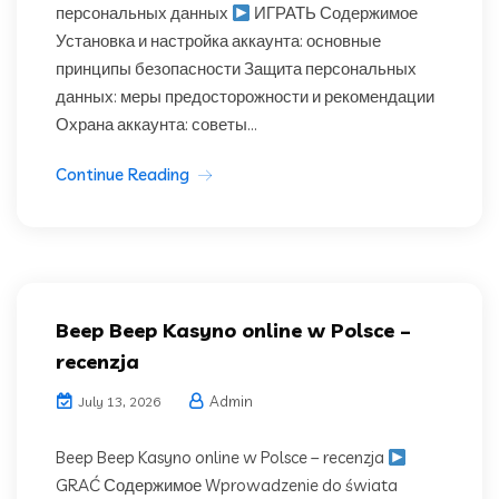
персональных данных
ИГРАТЬ Содержимое
Установка и настройка аккаунта: основные
принципы безопасности Защита персональных
данных: меры предосторожности и рекомендации
Охрана аккаунта: советы...
Continue Reading
Beep Beep Kasyno online w Polsce –
recenzja
Admin
July 13, 2026
Beep Beep Kasyno online w Polsce – recenzja
GRAĆ Содержимое Wprowadzenie do świata