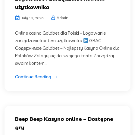
użytkownika
Admin
July 19, 2026
Online casino Goldbet dla Polski – Logowanie i
zarządzanie kontem użytkownika
GRAĆ
Содержимое Goldbet – Najlepszy Kasyno Online dla
Polaków Zaloguj się do swojego konta Zarządzaj
swoim kontem...
Continue Reading
Beep Beep Kasyno online – Dostępne
gry