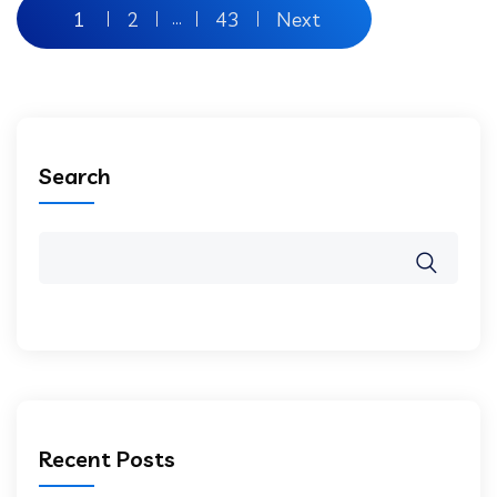
Posts
1
2
43
Next
…
pagination
Search
Recent Posts