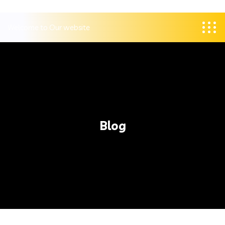
Welcome to Our website
Blog