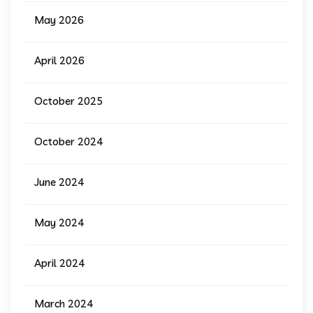
May 2026
April 2026
October 2025
October 2024
June 2024
May 2024
April 2024
March 2024