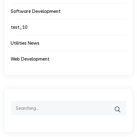
Software Development
test_10
Utilities News
Web Development
Search
for: