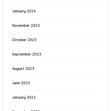
January 2024
November 2023
October 2023
September 2023
August 2023
June 2023
January 2021