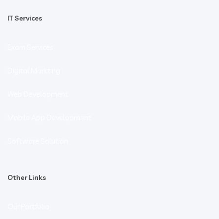
IT Services
Exam Services
Digital Markting
Web Development
Mobile App Development
Software Solution
Other Links
Our Portfolio