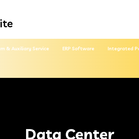
ite
m & Auxiliary Service
ERP Software
Integrated P
Data Center