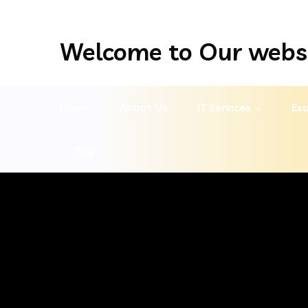
Welcome to Our webs
Home
About Us
IT Services
Exa
Pay